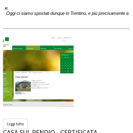
"
Oggi ci siamo spostati dunque in Trentino, e più precisamente a
Cogolo di Pejo, una bella località sciistica che d’estate offre le
bellezze di una natura rigogliosa. Qui abbiamo visitato per voi uno
dei tradizionali masi di montagna, ristrutturato come una
confortevole casa per le vacanze, che ci ha colpiti per un motivo
ben preciso: il
senso
di casa,
di un luogo famigliare dove sentirci
subito a nostro agio, non appena solcata la soglia dell’abitazione."
VEDI ARTICOLO
VEDI PROGETTO
Leggi tutto
CASA SUL PENDIO - CERTIFICATA