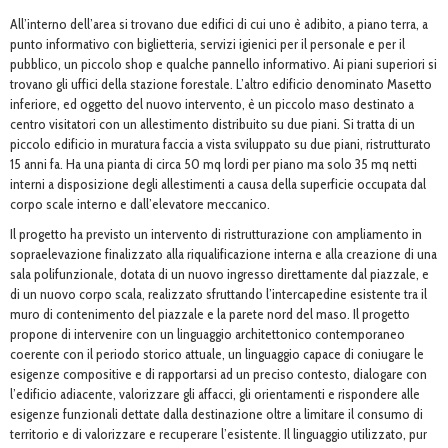
All’interno dell’area si trovano due edifici di cui uno è adibito, a piano terra, a
punto informativo con biglietteria, servizi igienici per il personale e per il
pubblico, un piccolo shop e qualche pannello informativo. Ai piani superiori si
trovano gli uffici della stazione forestale. L’altro edificio denominato Masetto
inferiore, ed oggetto del nuovo intervento, è un piccolo maso destinato a
centro visitatori con un allestimento distribuito su due piani. Si tratta di un
piccolo edificio in muratura faccia a vista sviluppato su due piani, ristrutturato
15 anni fa. Ha una pianta di circa 50 mq lordi per piano ma solo 35 mq netti
interni a disposizione degli allestimenti a causa della superficie occupata dal
corpo scale interno e dall’elevatore meccanico.
Il progetto ha previsto un intervento di ristrutturazione con ampliamento in
sopraelevazione finalizzato alla riqualificazione interna e alla creazione di una
sala polifunzionale, dotata di un nuovo ingresso direttamente dal piazzale, e
di un nuovo corpo scala, realizzato sfruttando l’intercapedine esistente tra il
muro di contenimento del piazzale e la parete nord del maso. Il progetto
propone di intervenire con un linguaggio architettonico contemporaneo
coerente con il periodo storico attuale, un linguaggio capace di coniugare le
esigenze compositive e di rapportarsi ad un preciso contesto, dialogare con
l’edificio adiacente, valorizzare gli affacci, gli orientamenti e rispondere alle
esigenze funzionali dettate dalla destinazione oltre a limitare il consumo di
territorio e di valorizzare e recuperare l’esistente. Il linguaggio utilizzato, pur