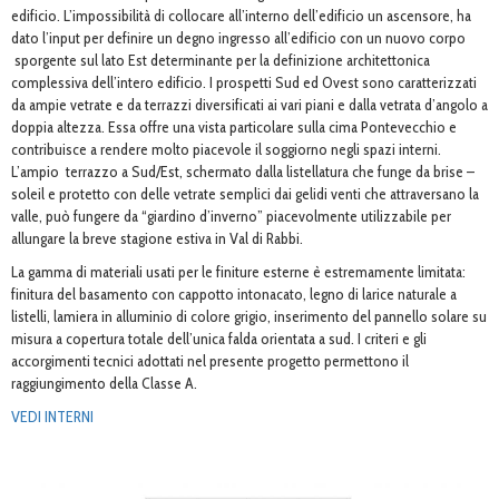
edificio. L’impossibilità di collocare all’interno dell’edificio un ascensore, ha
dato l’input per definire un degno ingresso all’edificio con un nuovo corpo
sporgente sul lato Est determinante per la definizione architettonica
complessiva dell’intero edificio. I prospetti Sud ed Ovest sono caratterizzati
da ampie vetrate e da terrazzi diversificati ai vari piani e dalla vetrata d’angolo a
doppia altezza. Essa offre una vista particolare sulla cima Pontevecchio e
contribuisce a rendere molto piacevole il soggiorno negli spazi interni.
L’ampio terrazzo a Sud/Est, schermato dalla listellatura che funge da brise –
soleil e protetto con delle vetrate semplici dai gelidi venti che attraversano la
valle, può fungere da “giardino d’inverno” piacevolmente utilizzabile per
allungare la breve stagione estiva in Val di Rabbi.
La gamma di materiali usati per le finiture esterne è estremamente limitata:
finitura del basamento con cappotto intonacato, legno di larice naturale a
listelli, lamiera in alluminio di colore grigio, inserimento del pannello solare su
misura a copertura totale dell’unica falda orientata a sud. I criteri e gli
accorgimenti tecnici adottati nel presente progetto permettono il
raggiungimento della Classe A.
VEDI INTERNI